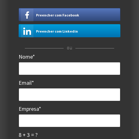
Preencher com Facebook
Preencher com Linkedin
ou
Nome*
Email*
Empresa*
8 + 3 = ?